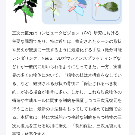
三次元復元はコンピュータビジョン（CV）研究における
主要な課題であり、特に近年は、推定されたシーンの形状
や見えが観測に一致するように最適化する手法（微分可能
レンダリング、NeuS、3Dガウシアンスプラッティングな
ど）が一般的に用いられるようになってきた。一方、実世
界の多くの物体において、「植物の枝は木構造をなしてい
る」など、観測される形状の背後に「保証されるべき制
約」がある場合が非常に多い。しかし、これら対象物体の
構造や生成ルールに関する制約を保証しつつ三次元復元を
行うことは、最新の手法群をもってしても極めて困難であ
る。本研究は、特に大域的かつ複雑な制約をもつ植物の三
次元復元を主たる応用に据え、「制約保証」三次元復元を
実現・体系化する。