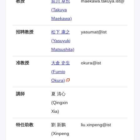
教授
前川 卓也
maekawa.takuya.ist@
(Takuya
Maekawa)
招聘教授
松下 康之
yasumat@ist
(Yasuyuki
Matsushita)
准教授
大倉 史生
okura@ist
(Fumio
Okura)
講師
夏 清心
(Qingxin
Xia)
特任助教
劉 新鵬
liu.xinpeng@ist
(Xinpeng