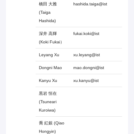
橋田 大雅
hashida.taiga@ist
(Taiga
Hashida)
深井 高輝
fukai.koki@ist
(Koki Fukai）
Leyang Xu
xu.leyang@ist
Dongni Mao
mao.dongni@ist
Kanyu Xu
xu.kanyu@ist
黒岩 恒在
(Tsuneari
Kuroiwa)
喬 紅銀 (Qiao
Hongyin)