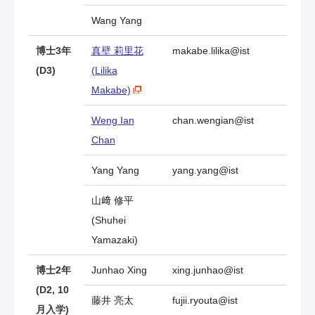
Wang Yang
博士3年
真壁 莉里花
makabe.lilika@ist
(D3)
(Lilika
Makabe)
Weng Ian
chan.wengian@ist
Chan
Yang Yang
yang.yang@ist
山﨑 修平
(Shuhei
Yamazaki)
博士2年
Junhao Xing
xing.junhao@ist
(D2, 10
藤井 亮太
fujii.ryouta@ist
月入学)