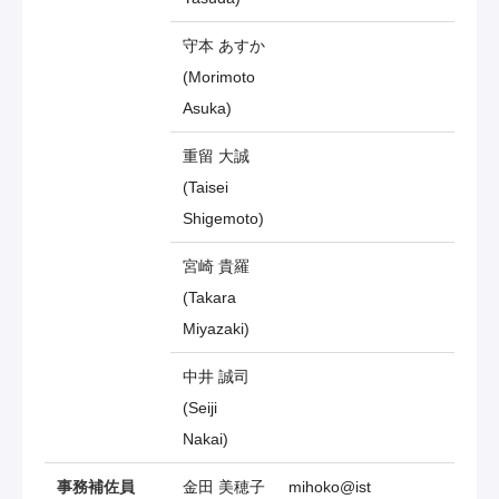
守本 あすか
(Morimoto
Asuka)
重留 大誠
(Taisei
Shigemoto)
宮崎 貴羅
(Takara
Miyazaki)
中井 誠司
(Seiji
Nakai)
事務補佐員
金田 美穂子
mihoko@ist