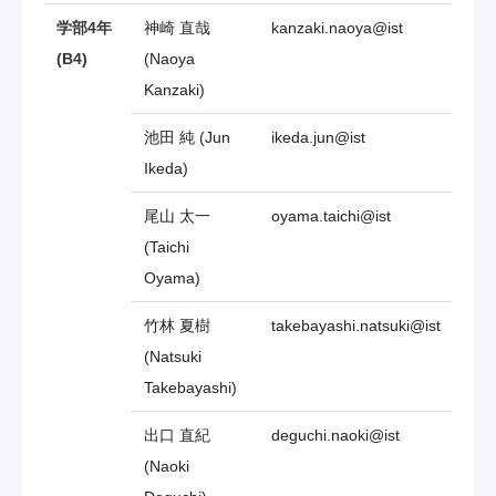
学部4年
神崎 直哉
kanzaki.naoya@ist
(B4)
(Naoya
Kanzaki)
池田 純 (Jun
ikeda.jun@ist
Ikeda)
尾山 太一
oyama.taichi@ist
(Taichi
Oyama)
竹林 夏樹
takebayashi.natsuki@ist
(Natsuki
Takebayashi)
出口 直紀
deguchi.naoki@ist
(Naoki