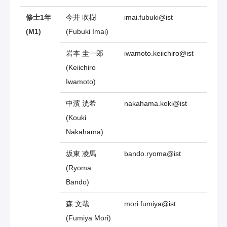
修士1年
今井 吹樹
imai.fubuki@ist
(M1)
(Fubuki Imai)
岩本 圭一郎
iwamoto.keiichiro@ist
(Keiichiro
Iwamoto)
中濱 洸希
nakahama.koki@ist
(Kouki
Nakahama)
坂東 凌馬
bando.ryoma@ist
(Ryoma
Bando)
森 文哉
mori.fumiya@ist
(Fumiya Mori)