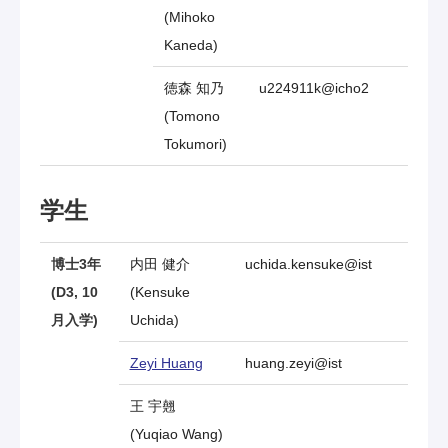
(Mihoko
Kaneda)
徳森 知乃
u224911k@icho2
(Tomono
Tokumori)
学生
博士3年
内田 健介
uchida.kensuke@ist
(D3, 10
(Kensuke
月入学)
Uchida)
Zeyi Huang
huang.zeyi@ist
王 宇翹
(Yuqiao Wang)